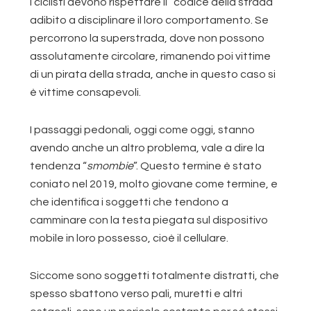
I ciclisti devono rispettare il “codice della strada”
adibito a disciplinare il loro comportamento. Se
percorrono la superstrada, dove non possono
assolutamente circolare, rimanendo poi vittime
di un pirata della strada, anche in questo caso si
è vittime consapevoli.
I passaggi pedonali, oggi come oggi, stanno
avendo anche un altro problema, vale a dire la
tendenza “
smombie
”. Questo termine è stato
coniato nel 2019, molto giovane come termine, e
che identifica i soggetti che tendono a
camminare con la testa piegata sul dispositivo
mobile in loro possesso, cioè il cellulare.
Siccome sono soggetti totalmente distratti, che
spesso sbattono verso pali, muretti e altri