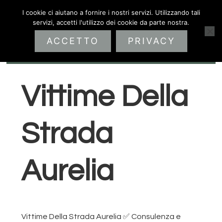
Passa
Passa
Passa
I cookie ci aiutano a fornire i nostri servizi. Utilizzando tali
alla
al
al
servizi, accetti l'utilizzo dei cookie da parte nostra.
navigazione
contenuto
piè
ACCETTO
PRIVACY
primaria
principale
di
Home
>
Vittime Della Strada Aurelia
pagina
Vittime Della
Strada
Aurelia
Vittime Della Strada Aurelia ✅ Consulenza e