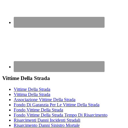
Vittime Della Strada
Vittime Della Strada
Vittima Della Strada
Associazione Vittime Della Strada
Fondo Di Garanzia Per Le Vittime Della Strada
Fondo Vittime Della Strada
Fondo Vittime Della Strada Tempo Di Risarcimento
Risarcimenti Danni Incidenti Stradali
Risarcimento Danni Sinistro Mortale