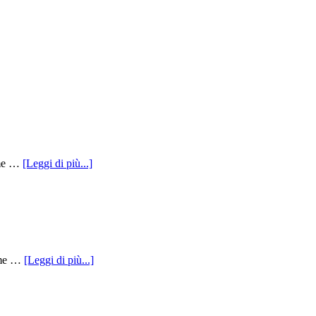
infoVittime
time …
[Leggi di più...]
Della
Strada
Affile
infoVittime
time …
[Leggi di più...]
Della
Strada
Appia