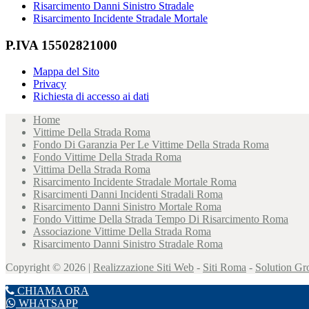
Risarcimento Danni Sinistro Stradale
Risarcimento Incidente Stradale Mortale
P.IVA 15502821000
Mappa del Sito
Privacy
Richiesta di accesso ai dati
Home
Vittime Della Strada Roma
Fondo Di Garanzia Per Le Vittime Della Strada Roma
Fondo Vittime Della Strada Roma
Vittima Della Strada Roma
Risarcimento Incidente Stradale Mortale Roma
Risarcimenti Danni Incidenti Stradali Roma
Risarcimento Danni Sinistro Mortale Roma
Fondo Vittime Della Strada Tempo Di Risarcimento Roma
Associazione Vittime Della Strada Roma
Risarcimento Danni Sinistro Stradale Roma
Copyright © 2026 |
Realizzazione Siti Web
-
Siti Roma
-
Solution G
CHIAMA ORA
WHATSAPP