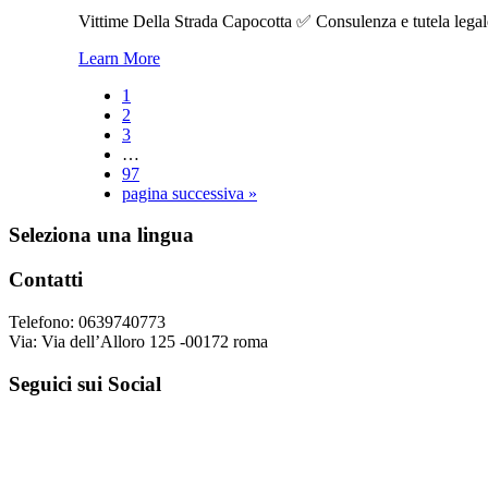
Vittime Della Strada Capocotta ✅ Consulenza e tutela legale 
Learn More
Pagina
1
Pagina
2
Pagina
3
Pagine
…
interim
Pagina
97
omesse
Vai
pagina successiva »
alla
Footer
Seleziona una lingua
Contatti
Telefono: 0639740773
Via: Via dell’Alloro 125 -00172 roma
Seguici sui Social