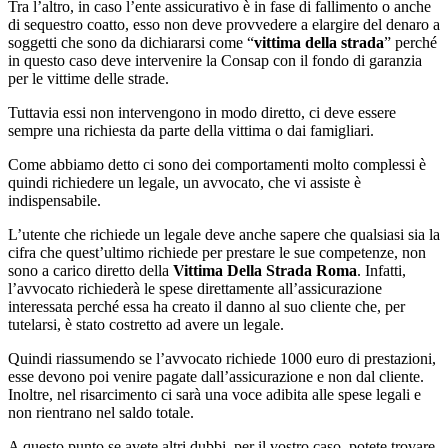
Tra l’altro, in caso l’ente assicurativo è in fase di fallimento o anche
di sequestro coatto, esso non deve provvedere a elargire del denaro a
soggetti che sono da dichiararsi come “
vittima della strada
” perché
in questo caso deve intervenire la Consap con il fondo di garanzia
per le vittime delle strade.
Tuttavia essi non intervengono in modo diretto, ci deve essere
sempre una richiesta da parte della vittima o dai famigliari.
Come abbiamo detto ci sono dei comportamenti molto complessi è
quindi richiedere un legale, un avvocato, che vi assiste è
indispensabile.
L’utente che richiede un legale deve anche sapere che qualsiasi sia la
cifra che quest’ultimo richiede per prestare le sue competenze, non
sono a carico diretto della
Vittima Della Strada Roma
. Infatti,
l’avvocato richiederà le spese direttamente all’assicurazione
interessata perché essa ha creato il danno al suo cliente che, per
tutelarsi, è stato costretto ad avere un legale.
Quindi riassumendo se l’avvocato richiede 1000 euro di prestazioni,
esse devono poi venire pagate dall’assicurazione e non dal cliente.
Inoltre, nel risarcimento ci sarà una voce adibita alle spese legali e
non rientrano nel saldo totale.
A questo punto se avete altri dubbi, per il vostro caso, potete trovare