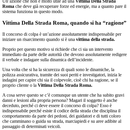
Un’azione che non è molto utile ad una
Vittima Della Strada
Roma
che deve già recuperare forze ed energie, ma a quanto pare il
sistema funziona in questo modo.
Vittima Della Strada Roma, quando si ha “ragione”
Il concorso di colpa è un’azione assolutamente indispensabile per
iniziare un risarcimento quando si è una
vittima della strada.
Proprio per questo motivo si richiede che ci sia un intervento
immediato da parte delle autorità che devono assolutamente redigere
il verbale e indagare sulla dinamica dell’incidente.
Una volta che si ha la sicurezza di quali sono le dinamiche, la
polizza assicurativa, tramite dei suoi periti e investigatori, inizia le
indagini per capire chi sia il colpevole, cioè chi ha ragione, se il
proprio cliente o la
Vittima Della Strada Roma.
A cosa serve questo se c’è comunque un utente che ha subito gravi
danni e lesioni alla propria persona? Magari il soggetto è anche
deceduto, perché ci deve essere il concorso di colpa? Esso è
indispensabile perché esiste il codice della strada che disciplina il
comportamento da parte dei pedoni, dei guidatori e di tutti coloro
che camminano o guida su strada, marciapiedi e su aree adibite al
passaggio di determinati veicoli.