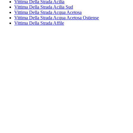
Vittima Della Strada Acilia
Vittima Della Strada Acilia Sud
Vittima Della Strada Acqua Acetosa
Vittima Della Strada Acqua Acetosa Ostiense
Vittima Della Strada Affile