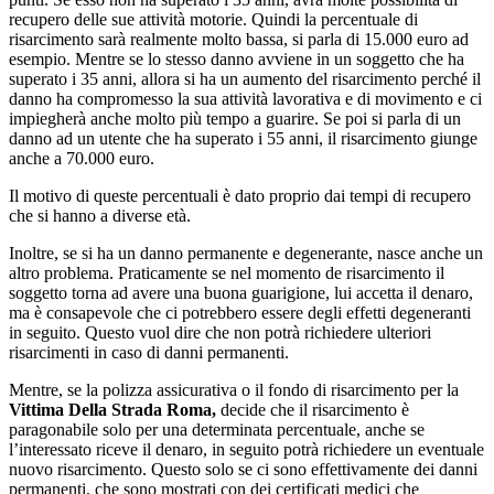
recupero delle sue attività motorie. Quindi la percentuale di
risarcimento sarà realmente molto bassa, si parla di 15.000 euro ad
esempio. Mentre se lo stesso danno avviene in un soggetto che ha
superato i 35 anni, allora si ha un aumento del risarcimento perché il
danno ha compromesso la sua attività lavorativa e di movimento e ci
impiegherà anche molto più tempo a guarire. Se poi si parla di un
danno ad un utente che ha superato i 55 anni, il risarcimento giunge
anche a 70.000 euro.
Il motivo di queste percentuali è dato proprio dai tempi di recupero
che si hanno a diverse età.
Inoltre, se si ha un danno permanente e degenerante, nasce anche un
altro problema. Praticamente se nel momento de risarcimento il
soggetto torna ad avere una buona guarigione, lui accetta il denaro,
ma è consapevole che ci potrebbero essere degli effetti degeneranti
in seguito. Questo vuol dire che non potrà richiedere ulteriori
risarcimenti in caso di danni permanenti.
Mentre, se la polizza assicurativa o il fondo di risarcimento per la
Vittima Della Strada Roma,
decide che il risarcimento è
paragonabile solo per una determinata percentuale, anche se
l’interessato riceve il denaro, in seguito potrà richiedere un eventuale
nuovo risarcimento. Questo solo se ci sono effettivamente dei danni
permanenti, che sono mostrati con dei certificati medici che