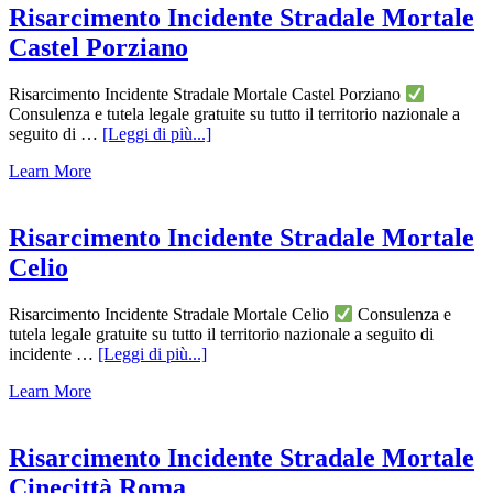
Mattei
Risarcimento Incidente Stradale Mortale
Castel Porziano
Risarcimento Incidente Stradale Mortale Castel Porziano
Consulenza e tutela legale gratuite su tutto il territorio nazionale a
infoRisarcimento
seguito di …
[Leggi di più...]
Incidente
Learn More
Stradale
Mortale
Castel
Porziano
Risarcimento Incidente Stradale Mortale
Celio
Risarcimento Incidente Stradale Mortale Celio
Consulenza e
tutela legale gratuite su tutto il territorio nazionale a seguito di
infoRisarcimento
incidente …
[Leggi di più...]
Incidente
Learn More
Stradale
Mortale
Celio
Risarcimento Incidente Stradale Mortale
Cinecittà Roma