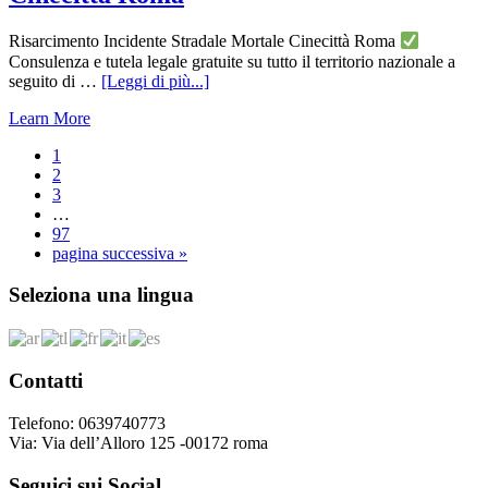
Risarcimento Incidente Stradale Mortale Cinecittà Roma
Consulenza e tutela legale gratuite su tutto il territorio nazionale a
infoRisarcimento
seguito di …
[Leggi di più...]
Incidente
Learn More
Stradale
Mortale
Pagina
1
Cinecittà
Pagina
2
Roma
Pagina
3
Pagine
…
interim
Pagina
97
omesse
Vai
pagina successiva »
alla
Footer
Seleziona una lingua
Contatti
Telefono: 0639740773
Via: Via dell’Alloro 125 -00172 roma
Seguici sui Social