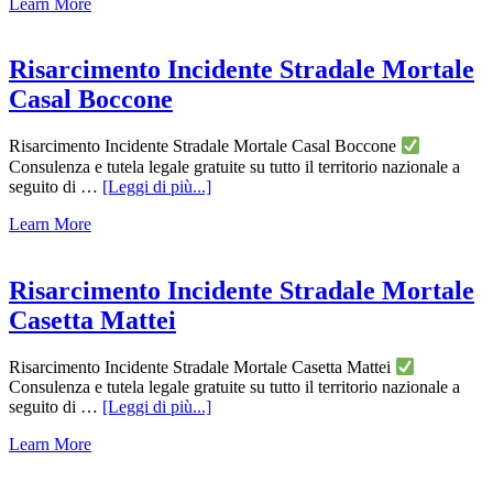
Learn More
Stradale
Mortale
Roma
Risarcimento Incidente Stradale Mortale
Casal Boccone
Risarcimento Incidente Stradale Mortale Casal Boccone
Consulenza e tutela legale gratuite su tutto il territorio nazionale a
infoRisarcimento
seguito di …
[Leggi di più...]
Incidente
Learn More
Stradale
Mortale
Casal
Boccone
Risarcimento Incidente Stradale Mortale
Casetta Mattei
Risarcimento Incidente Stradale Mortale Casetta Mattei
Consulenza e tutela legale gratuite su tutto il territorio nazionale a
infoRisarcimento
seguito di …
[Leggi di più...]
Incidente
Learn More
Stradale
Mortale
Casetta