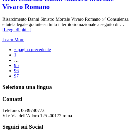
Roma
Vivaro Romano
Risarcimento Danni Sinistro Mortale Vivaro Romano ✅ Consulenza
e tutela legale gratuite su tutto il territorio nazionale a seguito di …
infoRisarcimento
[Leggi di più...]
Danni
Learn More
Sinistro
Mortale
Vai
«
pagina precedente
Vivaro
Pagina
alla
1
Romano
Pagine
…
interim
Pagina
95
omesse
Pagina
96
Pagina
97
Footer
Seleziona una lingua
Contatti
Telefono: 0639740773
Via: Via dell’Alloro 125 -00172 roma
Seguici sui Social