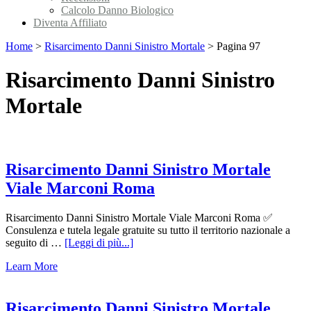
Calcolo Danno Biologico
Diventa Affiliato
Home
>
Risarcimento Danni Sinistro Mortale
>
Pagina 97
Risarcimento Danni Sinistro
Mortale
Risarcimento Danni Sinistro Mortale
Viale Marconi Roma
Risarcimento Danni Sinistro Mortale Viale Marconi Roma ✅
Consulenza e tutela legale gratuite su tutto il territorio nazionale a
infoRisarcimento
seguito di …
[Leggi di più...]
Danni
Learn More
Sinistro
Mortale
Viale
Marconi
Risarcimento Danni Sinistro Mortale