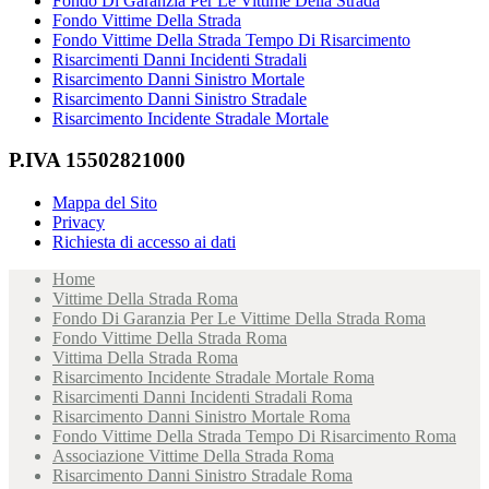
Fondo Di Garanzia Per Le Vittime Della Strada
Fondo Vittime Della Strada
Fondo Vittime Della Strada Tempo Di Risarcimento
Risarcimenti Danni Incidenti Stradali
Risarcimento Danni Sinistro Mortale
Risarcimento Danni Sinistro Stradale
Risarcimento Incidente Stradale Mortale
P.IVA 15502821000
Mappa del Sito
Privacy
Richiesta di accesso ai dati
Home
Vittime Della Strada Roma
Fondo Di Garanzia Per Le Vittime Della Strada Roma
Fondo Vittime Della Strada Roma
Vittima Della Strada Roma
Risarcimento Incidente Stradale Mortale Roma
Risarcimenti Danni Incidenti Stradali Roma
Risarcimento Danni Sinistro Mortale Roma
Fondo Vittime Della Strada Tempo Di Risarcimento Roma
Associazione Vittime Della Strada Roma
Risarcimento Danni Sinistro Stradale Roma