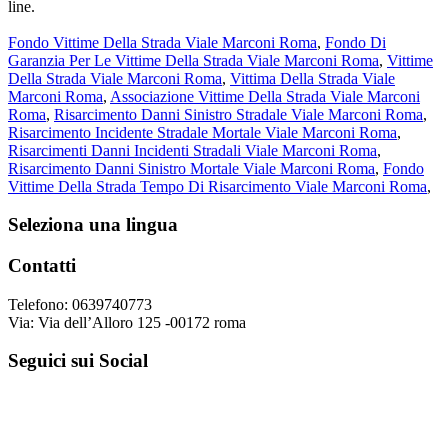
line.
Fondo Vittime Della Strada Viale Marconi Roma
,
Fondo Di
Garanzia Per Le Vittime Della Strada Viale Marconi Roma
,
Vittime
Della Strada Viale Marconi Roma
,
Vittima Della Strada Viale
Marconi Roma
,
Associazione Vittime Della Strada Viale Marconi
Roma
,
Risarcimento Danni Sinistro Stradale Viale Marconi Roma
,
Risarcimento Incidente Stradale Mortale Viale Marconi Roma
,
Risarcimenti Danni Incidenti Stradali Viale Marconi Roma
,
Risarcimento Danni Sinistro Mortale Viale Marconi Roma
,
Fondo
Vittime Della Strada Tempo Di Risarcimento Viale Marconi Roma
,
Footer
Seleziona una lingua
Contatti
Telefono: 0639740773
Via: Via dell’Alloro 125 -00172 roma
Seguici sui Social