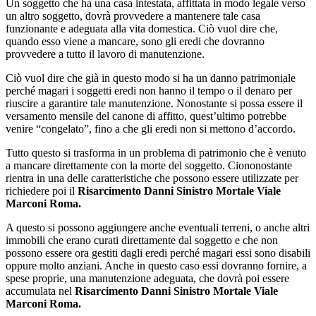
Un soggetto che ha una casa intestata, affittata in modo legale verso
un altro soggetto, dovrà provvedere a mantenere tale casa
funzionante e adeguata alla vita domestica. Ciò vuol dire che,
quando esso viene a mancare, sono gli eredi che dovranno
provvedere a tutto il lavoro di manutenzione.
Ciò vuol dire che già in questo modo si ha un danno patrimoniale
perché magari i soggetti eredi non hanno il tempo o il denaro per
riuscire a garantire tale manutenzione. Nonostante si possa essere il
versamento mensile del canone di affitto, quest’ultimo potrebbe
venire “congelato”, fino a che gli eredi non si mettono d’accordo.
Tutto questo si trasforma in un problema di patrimonio che è venuto
a mancare direttamente con la morte del soggetto. Ciononostante
rientra in una delle caratteristiche che possono essere utilizzate per
richiedere poi il
Risarcimento Danni Sinistro Mortale Viale
Marconi Roma.
A questo si possono aggiungere anche eventuali terreni, o anche altri
immobili che erano curati direttamente dal soggetto e che non
possono essere ora gestiti dagli eredi perché magari essi sono disabili
oppure molto anziani. Anche in questo caso essi dovranno fornire, a
spese proprie, una manutenzione adeguata, che dovrà poi essere
accumulata nel
Risarcimento Danni Sinistro Mortale Viale
Marconi Roma.