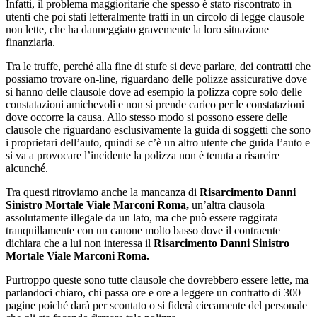
Infatti, il problema maggioritarie che spesso è stato riscontrato in
utenti che poi stati letteralmente tratti in un circolo di legge clausole
non lette, che ha danneggiato gravemente la loro situazione
finanziaria.
Tra le truffe, perché alla fine di stufe si deve parlare, dei contratti che
possiamo trovare on-line, riguardano delle polizze assicurative dove
si hanno delle clausole dove ad esempio la polizza copre solo delle
constatazioni amichevoli e non si prende carico per le constatazioni
dove occorre la causa. Allo stesso modo si possono essere delle
clausole che riguardano esclusivamente la guida di soggetti che sono
i proprietari dell’auto, quindi se c’è un altro utente che guida l’auto e
si va a provocare l’incidente la polizza non è tenuta a risarcire
alcunché.
Tra questi ritroviamo anche la mancanza di
Risarcimento Danni
Sinistro Mortale Viale Marconi Roma,
un’altra clausola
assolutamente illegale da un lato, ma che può essere raggirata
tranquillamente con un canone molto basso dove il contraente
dichiara che a lui non interessa il
Risarcimento Danni Sinistro
Mortale Viale Marconi Roma.
Purtroppo queste sono tutte clausole che dovrebbero essere lette, ma
parlandoci chiaro, chi passa ore e ore a leggere un contratto di 300
pagine poiché darà per scontato o si fiderà ciecamente del personale