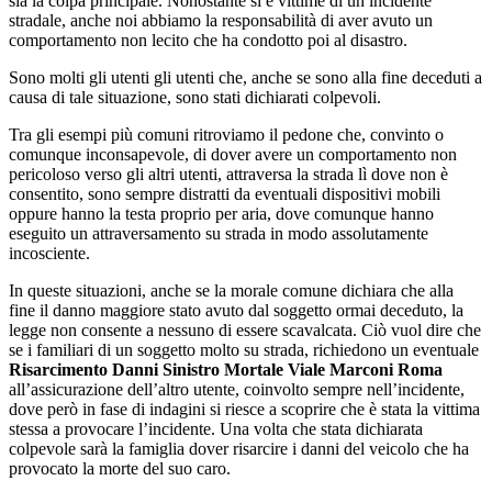
sia la colpa principale. Nonostante si è vittime di un incidente
stradale, anche noi abbiamo la responsabilità di aver avuto un
comportamento non lecito che ha condotto poi al disastro.
Sono molti gli utenti gli utenti che, anche se sono alla fine deceduti a
causa di tale situazione, sono stati dichiarati colpevoli.
Tra gli esempi più comuni ritroviamo il pedone che, convinto o
comunque inconsapevole, di dover avere un comportamento non
pericoloso verso gli altri utenti, attraversa la strada lì dove non è
consentito, sono sempre distratti da eventuali dispositivi mobili
oppure hanno la testa proprio per aria, dove comunque hanno
eseguito un attraversamento su strada in modo assolutamente
incosciente.
In queste situazioni, anche se la morale comune dichiara che alla
fine il danno maggiore stato avuto dal soggetto ormai deceduto, la
legge non consente a nessuno di essere scavalcata. Ciò vuol dire che
se i familiari di un soggetto molto su strada, richiedono un eventuale
Risarcimento Danni Sinistro Mortale Viale Marconi Roma
all’assicurazione dell’altro utente, coinvolto sempre nell’incidente,
dove però in fase di indagini si riesce a scoprire che è stata la vittima
stessa a provocare l’incidente. Una volta che stata dichiarata
colpevole sarà la famiglia dover risarcire i danni del veicolo che ha
provocato la morte del suo caro.