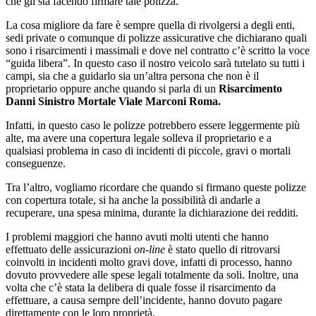
che gli sta facendo firmare tale polizza.
La cosa migliore da fare è sempre quella di rivolgersi a degli enti,
sedi private o comunque di polizze assicurative che dichiarano quali
sono i risarcimenti i massimali e dove nel contratto c’è scritto la voce
“guida libera”. In questo caso il nostro veicolo sarà tutelato su tutti i
campi, sia che a guidarlo sia un’altra persona che non è il
proprietario oppure anche quando si parla di un
Risarcimento
Danni Sinistro Mortale Viale Marconi Roma.
Infatti, in questo caso le polizze potrebbero essere leggermente più
alte, ma avere una copertura legale solleva il proprietario e a
qualsiasi problema in caso di incidenti di piccole, gravi o mortali
conseguenze.
Tra l’altro, vogliamo ricordare che quando si firmano queste polizze
con copertura totale, si ha anche la possibilità di andarle a
recuperare, una spesa minima, durante la dichiarazione dei redditi.
I problemi maggiori che hanno avuti molti utenti che hanno
effettuato delle assicurazioni
on-line
è stato quello di ritrovarsi
coinvolti in incidenti molto gravi dove, infatti di processo, hanno
dovuto provvedere alle spese legali totalmente da soli. Inoltre, una
volta che c’è stata la delibera di quale fosse il risarcimento da
effettuare, a causa sempre dell’incidente, hanno dovuto pagare
direttamente con le loro proprietà.