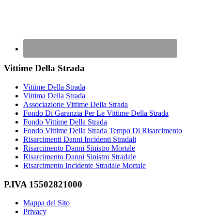
Vittime Della Strada
Vittime Della Strada
Vittima Della Strada
Associazione Vittime Della Strada
Fondo Di Garanzia Per Le Vittime Della Strada
Fondo Vittime Della Strada
Fondo Vittime Della Strada Tempo Di Risarcimento
Risarcimenti Danni Incidenti Stradali
Risarcimento Danni Sinistro Mortale
Risarcimento Danni Sinistro Stradale
Risarcimento Incidente Stradale Mortale
P.IVA 15502821000
Mappa del Sito
Privacy