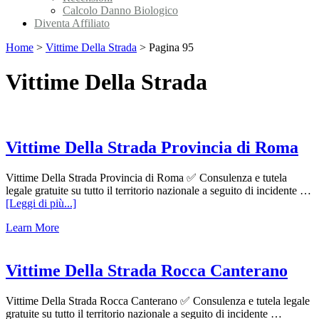
Calcolo Danno Biologico
Diventa Affiliato
Home
>
Vittime Della Strada
>
Pagina 95
Vittime Della Strada
Vittime Della Strada Provincia di Roma
Vittime Della Strada Provincia di Roma ✅ Consulenza e tutela
legale gratuite su tutto il territorio nazionale a seguito di incidente …
infoVittime
[Leggi di più...]
Della
Learn More
Strada
Provincia
di
Roma
Vittime Della Strada Rocca Canterano
Vittime Della Strada Rocca Canterano ✅ Consulenza e tutela legale
gratuite su tutto il territorio nazionale a seguito di incidente …