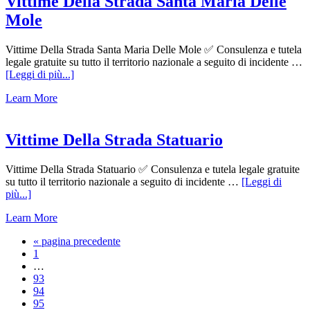
Vittime Della Strada Santa Maria Delle
Mole
Vittime Della Strada Santa Maria Delle Mole ✅ Consulenza e tutela
legale gratuite su tutto il territorio nazionale a seguito di incidente …
infoVittime
[Leggi di più...]
Della
Learn More
Strada
Santa
Maria
Delle
Vittime Della Strada Statuario
Mole
Vittime Della Strada Statuario ✅ Consulenza e tutela legale gratuite
su tutto il territorio nazionale a seguito di incidente …
[Leggi di
infoVittime
più...]
Della
Learn More
Strada
Statuario
Vai
«
pagina precedente
Pagina
alla
1
Pagine
…
interim
Pagina
93
omesse
Pagina
94
Pagina
95