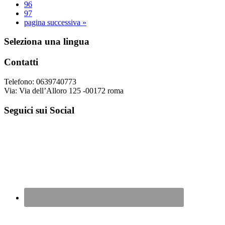
Pagina
96
Pagina
97
Vai
pagina successiva »
alla
Footer
Seleziona una lingua
Contatti
Telefono: 0639740773
Via: Via dell’Alloro 125 -00172 roma
Seguici sui Social