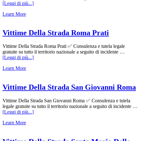
infoVittime
[Leggi di più...]
Della
Learn More
Strada
Rocca
Canterano
Vittime Della Strada Roma Prati
Vittime Della Strada Roma Prati ✅ Consulenza e tutela legale
gratuite su tutto il territorio nazionale a seguito di incidente …
infoVittime
[Leggi di più...]
Della
Learn More
Strada
Roma
Prati
Vittime Della Strada San Giovanni Roma
Vittime Della Strada San Giovanni Roma ✅ Consulenza e tutela
legale gratuite su tutto il territorio nazionale a seguito di incidente …
infoVittime
[Leggi di più...]
Della
Learn More
Strada
San
Giovanni
Roma