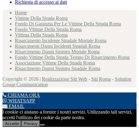
Richiesta di accesso ai dati
Home
Vittime Della Strada Roma
Fondo Di Garanzia Per Le Vittime Della Strada Roma
Fondo Vittime Della Strada Roma
Vittima Della Strada Roma
Risarcimento Incidente Stradale Mortale Roma
Risarcimenti Danni Incidenti Stradali Roma
Risarcimento Danni Sinistro Mortale Roma
Fondo Vittime Della Strada Tempo Di Risarcimento Roma
Associazione Vittime Della Strada Roma
Risarcimento Danni Sinistro Stradale Roma
Copyright © 2026 |
Realizzazione Siti Web
-
Siti Roma
-
Solution
Group Communication
CHIAMA ORA
WHATSAPP
EMAIL
I cookie ci aiutano a fornire i nostri servizi. Utilizzando tali servizi,
accetti l'utilizzo dei cookie da parte nostra.
Accetto
Privacy