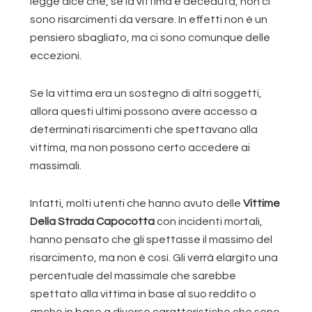
legge dice che, se la vittima è deceduta, non ci
sono risarcimenti da versare. In effetti non è un
pensiero sbagliato, ma ci sono comunque delle
eccezioni.
Se la vittima era un sostegno di altri soggetti,
allora questi ultimi possono avere accesso a
determinati risarcimenti che spettavano alla
vittima, ma non possono certo accedere ai
massimali.
Infatti, molti utenti che hanno avuto delle
Vittime
Della Strada Capocotta
con incidenti mortali,
hanno pensato che gli spettasse il massimo del
risarcimento, ma non è così. Gli verrà elargito una
percentuale del massimale che sarebbe
spettato alla vittima in base al suo reddito o
anche in base a diverse caratteristiche che sono