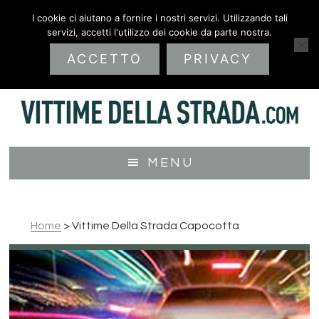
Passa
Passa
I cookie ci aiutano a fornire i nostri servizi. Utilizzando tali
al
al
servizi, accetti l'utilizzo dei cookie da parte nostra.
contenuto
piè
ACCETTO
PRIVACY
principale
di
pagina
MENU
Home
>
Vittime Della Strada Capocotta