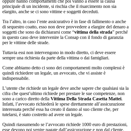
oppure hanno comportamenti che poi vanno a essere la causa
principale di un incidente, si rischia che il risarcimento non sia
elargito, anche se ci sono vittime e soggetti deceduti.
Tra l’altro, in caso l’ente assicurativo è in fase di fallimento o anche
di sequestro coatto, esso non deve provvedere a elargire del denaro a
soggetti che sono da dichiararsi come “
vittima della strada
” perché
in questo caso deve intervenire la Consap con il fondo di garanzia
per le vittime delle strade.
Tuttavia essi non intervengono in modo diretto, ci deve essere
sempre una richiesta da parte della vittima o dai famigliari.
Come abbiamo detto ci sono dei comportamenti molto complessi è
quindi richiedere un legale, un avvocato, che vi assiste è
indispensabile.
L’utente che richiede un legale deve anche sapere che qualsiasi sia la
cifra che quest’ultimo richiede per prestare le sue competenze, non
sono a carico diretto della
Vittima Della Strada Casetta Mattei
.
Infatti, l’avvocato richiederà le spese direttamente all’assicurazione
interessata perché essa ha creato il danno al suo cliente che, per
tutelarsi, è stato costretto ad avere un legale.
Quindi riassumendo se l’avvocato richiede 1000 euro di prestazioni,
esse devono poi venire pagate dall’assicurazione e non dal cliente.