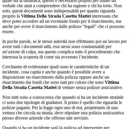
quale sia la dinamica, questo è necessario proprio per stilare un
verbale che aiuti a comprendere chi ha ragione e chi ha torto. Non
solo, questi documenti sono indispensabili per quanto riguarda
proprio la
Vittima Della Strada Casetta Mattei
interessata che
deve poter accedere ad un eventuale fondo per il risarcimento, ma
anche per avere il risarcimento dalle polizze “legali” che ci possono
essere.
In poche parole, se le stesse autorità non effettuano poi un lavoro per
avere tutti i documenti utili, essi stessi sono condannabili per
un’azione di colpa, ma questo complica tutto il procedimento che
interessa la scoperta di come sia avvenuto l’incidente.
Cerchiamo di evidenziare quali sono le caratteristiche di un
incidente, cosa capita e anche quando è possibile avere a
disposizione un risarcimento dalla polizza oppure anche un
risarcimento dai fondi che sono nati per coloro che sono
Vittima
Della Strada Casetta Mattei
di vetture senza polizze assicurative.
Non tutti sono a conoscenza che quando si ha un incidente stradale
ci sono due tipologie di guidatori. Il primo è quello che riguarda le
polizze paganti. Per la legge ogni uno di noi, proprietario di una
vettura che circola su strada, deve stipulare una polizza assicurativa
presso diverse aziende che offrono tale servizio.
Quando si ha un incidente sarà la polizza ad intervenire per