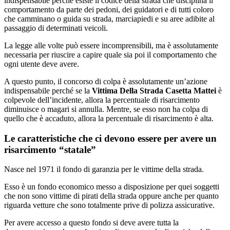
indispensabile perché esiste il codice della strada che disciplina il
comportamento da parte dei pedoni, dei guidatori e di tutti coloro
che camminano o guida su strada, marciapiedi e su aree adibite al
passaggio di determinati veicoli.
La legge alle volte può essere incomprensibili, ma è assolutamente
necessaria per riuscire a capire quale sia poi il comportamento che
ogni utente deve avere.
A questo punto, il concorso di colpa è assolutamente un’azione
indispensabile perché se la
Vittima Della Strada Casetta Mattei
è
colpevole dell’incidente, allora la percentuale di risarcimento
diminuisce o magari si annulla. Mentre, se esso non ha colpa di
quello che è accaduto, allora la percentuale di risarcimento è alta.
Le caratteristiche che ci devono essere per avere un
risarcimento “statale”
Nasce nel 1971 il fondo di garanzia per le vittime della strada.
Esso è un fondo economico messo a disposizione per quei soggetti
che non sono vittime di pirati della strada oppure anche per quanto
riguarda vetture che sono totalmente prive di polizza assicurative.
Per avere accesso a questo fondo si deve avere tutta la