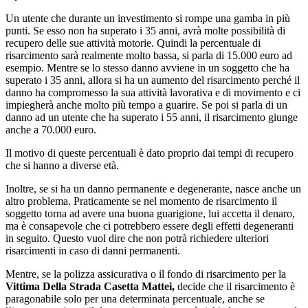
Un utente che durante un investimento si rompe una gamba in più
punti. Se esso non ha superato i 35 anni, avrà molte possibilità di
recupero delle sue attività motorie. Quindi la percentuale di
risarcimento sarà realmente molto bassa, si parla di 15.000 euro ad
esempio. Mentre se lo stesso danno avviene in un soggetto che ha
superato i 35 anni, allora si ha un aumento del risarcimento perché il
danno ha compromesso la sua attività lavorativa e di movimento e ci
impiegherà anche molto più tempo a guarire. Se poi si parla di un
danno ad un utente che ha superato i 55 anni, il risarcimento giunge
anche a 70.000 euro.
Il motivo di queste percentuali è dato proprio dai tempi di recupero
che si hanno a diverse età.
Inoltre, se si ha un danno permanente e degenerante, nasce anche un
altro problema. Praticamente se nel momento de risarcimento il
soggetto torna ad avere una buona guarigione, lui accetta il denaro,
ma è consapevole che ci potrebbero essere degli effetti degeneranti
in seguito. Questo vuol dire che non potrà richiedere ulteriori
risarcimenti in caso di danni permanenti.
Mentre, se la polizza assicurativa o il fondo di risarcimento per la
Vittima Della Strada Casetta Mattei,
decide che il risarcimento è
paragonabile solo per una determinata percentuale, anche se