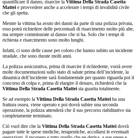
quantificare il danno, risarcire la
Vittima Della Strada Casetta
Mattei
e provvedere anche a accelerare i tempi di invalidità civile
che gli spetta.
Mentre la vittima ha avuto dei danni da parte di una polizza privata,
esso potrà richiedere delle percentuali di risarcimento molto più alte,
ma sempre commisurate al danno che si ha. Solo che i tempi di
richiesta e risarcimento sono molto lunghi.
Infatti, ci sono delle cause per coloro che hanno subito un incidente
stradale, che sono durate molti anni.
La polizza assicurativa, prima di risarcire il richiedente, vorrà avere
molte documentazioni sullo stato di salute prima dell’incidente, la
dinamica dell’incidente sarà fondamentale per quanto riguarda poi il
concorso di colpa e, prima di elargire il denaro, richiederà che la
Vittima Della Strada Casetta Mattei
sia guarita totalmente.
Se ad esempio la
Vittima Della Strada Casetta Mattei
ha una
frattura ossea, viene operato e poi dovrà subire una seconda
operazione, la polizza attenderà che il suo percorso riabilitativo sia
completamente terminato.
Ciò vuol dire che la
Vittima Della Strada Casetta Mattei
dovrà
pagare tutte le spese mediche, terapeutiche, accollarsi le eventuali
operazioni, il recupero e tutto quello che ne deriva, a sue spese e