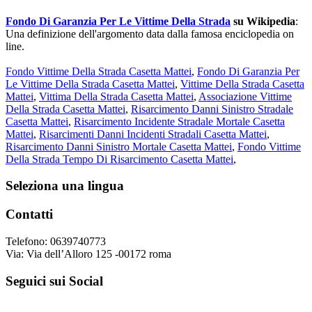
Fondo Di Garanzia Per Le Vittime Della Strada
su Wikipedia
:
Una definizione dell'argomento data dalla famosa enciclopedia on
line.
Fondo Vittime Della Strada Casetta Mattei
,
Fondo Di Garanzia Per
Le Vittime Della Strada Casetta Mattei
,
Vittime Della Strada Casetta
Mattei
,
Vittima Della Strada Casetta Mattei
,
Associazione Vittime
Della Strada Casetta Mattei
,
Risarcimento Danni Sinistro Stradale
Casetta Mattei
,
Risarcimento Incidente Stradale Mortale Casetta
Mattei
,
Risarcimenti Danni Incidenti Stradali Casetta Mattei
,
Risarcimento Danni Sinistro Mortale Casetta Mattei
,
Fondo Vittime
Della Strada Tempo Di Risarcimento Casetta Mattei
,
Footer
Seleziona una lingua
Contatti
Telefono: 0639740773
Via: Via dell’Alloro 125 -00172 roma
Seguici sui Social