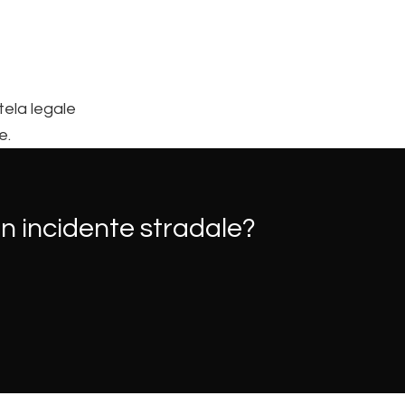
ela legale
e.
un incidente stradale?