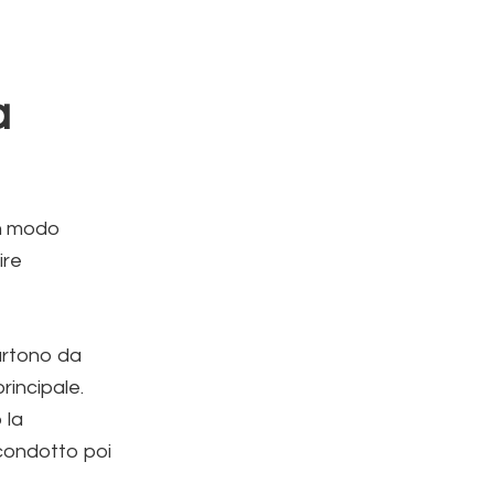
a
in modo
ire
artono da
rincipale.
 la
condotto poi