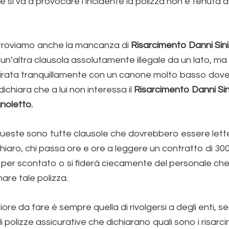
e si va a provocare l’incidente la polizza non è tenuta a 
itroviamo anche la mancanza di
Risarcimento Danni Sini
un’altra clausola assolutamente illegale da un lato, m
irata tranquillamente con un canone molto basso dove 
ichiara che a lui non interessa il
Risarcimento Danni Sin
noletto.
ueste sono tutte clausole che dovrebbero essere lett
hiaro, chi passa ore e ore a leggere un contratto di 30
per scontato o si fiderà ciecamente del personale che 
are tale polizza.
ore da fare è sempre quella di rivolgersi a degli enti, se
polizze assicurative che dichiarano quali sono i risarcim