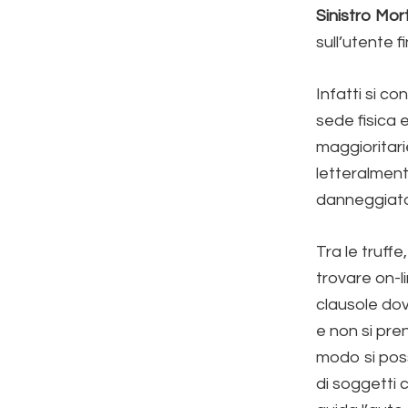
Sinistro Mor
sull’utente fi
Infatti si co
sede fisica e
maggioritari
letteralmente
danneggiato 
Tra le truffe
trovare on-l
clausole dov
e non si pre
modo si pos
di soggetti c