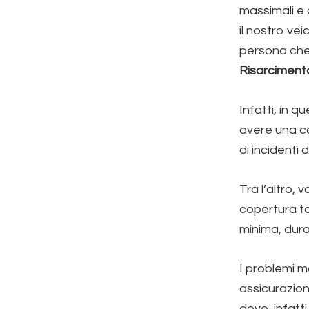
massimali e 
il nostro vei
persona che 
Risarcimento
Infatti, in 
avere una co
di incidenti 
Tra l’altro,
copertura to
minima, dura
I problemi m
assicurazion
dove, infatt