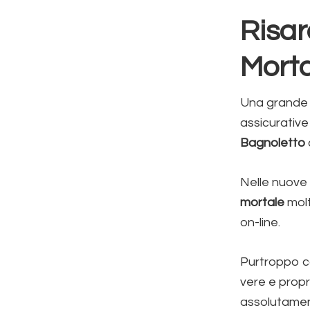
Risar
Morta
Una grande a
assicurative
Bagnoletto
Nelle nuove
mortale
molt
on-line.
Purtroppo co
vere e prop
assolutament