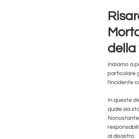
Risar
Morta
della
Iniziamo a p
particolare 
l’incidente 
In queste d
quale sia sta
Nonostante s
responsabil
al disastro.