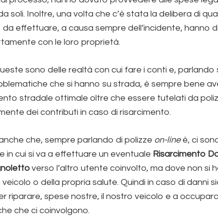
 soli. Inoltre, una volta che c’è stata la delibera di qual
 da effettuare, a causa sempre dell’incidente, hanno 
tamente con le loro proprietà.
este sono delle realtà con cui fare i conti e, parlando
roblematiche che si hanno su strada, è sempre bene av
o stradale ottimale oltre che essere tutelati da poli
mente dei contributi in caso di risarcimento.
anche che, sempre parlando di polizze
on-line
è, ci so
e in cui si va a effettuare un eventuale
Risarcimento Dan
noletto
verso l’altro utente coinvolto, ma dove non si h
o veicolo o della propria salute. Quindi in caso di danni 
er riparare, spese nostre, il nostro veicolo e a occuparci
he che ci coinvolgono.