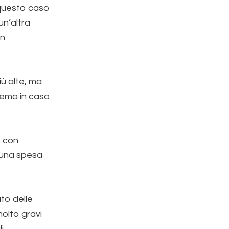
n questo caso
un’altra
un
iù alte, ma
blema in caso
e con
, una spesa
to delle
 molto gravi
i