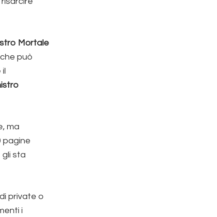
risarcire
stro Mortale
a che può
il
istro
e, ma
0 pagine
gli sta
di private o
enti i