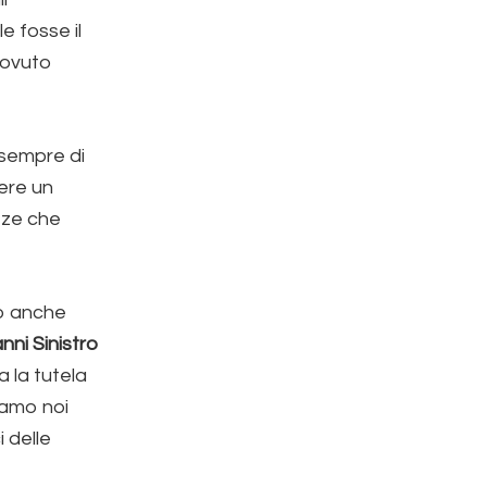
e fosse il
dovuto
 sempre di
ere un
zze che
no anche
ni Sinistro
a la tutela
siamo noi
 delle