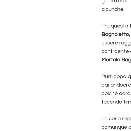
guida l’auto 
alcunché.
Tra questi r
Bagnoletto,
essere ragg
contraente d
Mortale Bag
Purtroppo q
parlandoci c
poiché darà 
facendo firm
La cosa migli
comunque di 