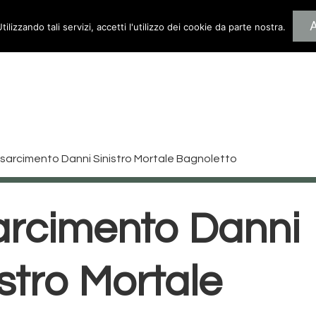
Utilizzando tali servizi, accetti l'utilizzo dei cookie da parte nostra.
Home
Vittime Della Stra
isarcimento Danni Sinistro Mortale Bagnoletto
arcimento Danni
istro Mortale