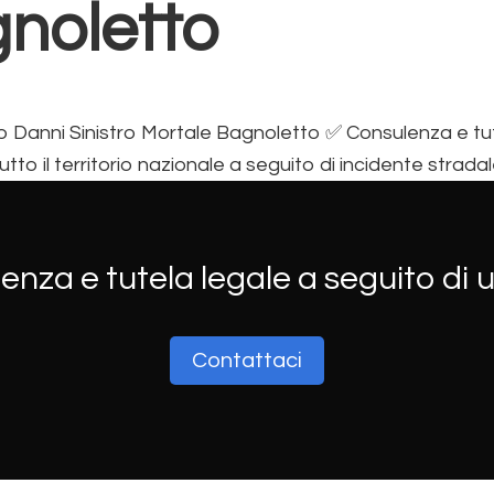
noletto
o Danni Sinistro Mortale Bagnoletto ✅ Consulenza e tut
utto il territorio nazionale a seguito di incidente stradal
enza e tutela legale a seguito di 
Contattaci