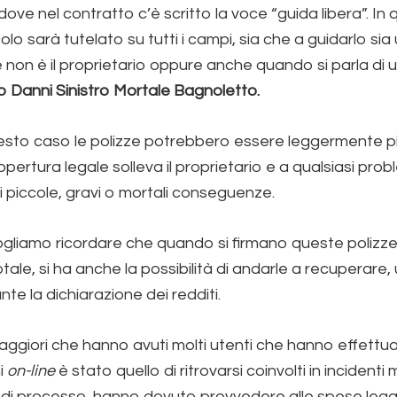
dove nel contratto c’è scritto la voce “guida libera”. I
colo sarà tutelato su tutti i campi, sia che a guidarlo sia 
non è il proprietario oppure anche quando si parla di 
 Danni Sinistro Mortale Bagnoletto.
questo caso le polizze potrebbero essere leggermente p
pertura legale solleva il proprietario e a qualsiasi pro
di piccole, gravi o mortali conseguenze.
 vogliamo ricordare che quando si firmano queste polizz
tale, si ha anche la possibilità di andarle a recuperare
nte la dichiarazione dei redditi.
aggiori che hanno avuti molti utenti che hanno effettua
i
on-line
è stato quello di ritrovarsi coinvolti in incidenti
i di processo, hanno dovuto provvedere alle spese legal