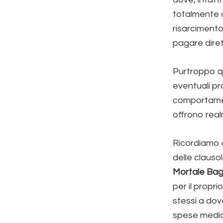
totalmente da
risarcimento
pagare diret
Purtroppo qu
eventuali p
comportament
offrono real
Ricordiamo 
delle clausol
Mortale Bag
per il propri
stessi a dov
spese medic