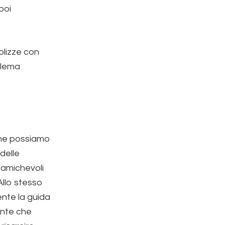
poi
polizze con
oblema
 che possiamo
delle
 amichevoli
Allo stesso
nte la guida
tente che