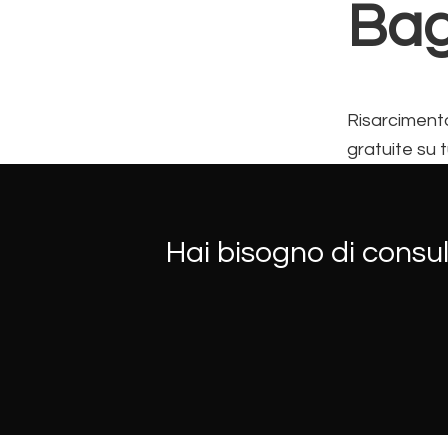
Bag
Risarciment
gratuite su t
Hai bisogno di consul