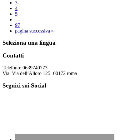
Pagina
3
Pagina
4
Pagina
5
Pagine
…
interim
Pagina
97
omesse
Vai
pagina successiva »
alla
Footer
Seleziona una lingua
Contatti
Telefono: 0639740773
Via: Via dell’Alloro 125 -00172 roma
Seguici sui Social