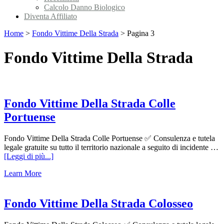
Calcolo Danno Biologico
Diventa Affiliato
Home
>
Fondo Vittime Della Strada
>
Pagina 3
Fondo Vittime Della Strada
Fondo Vittime Della Strada Colle
Portuense
Fondo Vittime Della Strada Colle Portuense ✅ Consulenza e tutela
legale gratuite su tutto il territorio nazionale a seguito di incidente …
infoFondo
[Leggi di più...]
Vittime
Learn More
Della
Strada
Colle
Portuense
Fondo Vittime Della Strada Colosseo