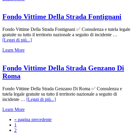
Strada
Finocchio
Fondo Vittime Della Strada Fontignani
Fondo Vittime Della Strada Fontignani ✅ Consulenza e tutela legale
gratuite su tutto il territorio nazionale a seguito di incidente …
infoFondo
[Leggi di più...]
Vittime
Learn More
Della
Strada
Fontignani
Fondo Vittime Della Strada Genzano Di
Roma
Fondo Vittime Della Strada Genzano Di Roma ✅ Consulenza e
tutela legale gratuite su tutto il territorio nazionale a seguito di
infoFondo
incidente …
[Leggi di più...]
Vittime
Learn More
Della
Strada
Vai
«
pagina precedente
Genzano
Pagina
alla
1
Di
Pagina
2
Roma