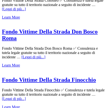
Fondo Vittime Della Strada Colosseo ✅ Consulenza e tutela legale
gratuite su tutto il territorio nazionale a seguito di incidente …
infoFondo
[Leggi di più...]
Vittime
Learn More
Della
Strada
Colosseo
Fondo Vittime Della Strada Don Bosco
Roma
Fondo Vittime Della Strada Don Bosco Roma ✅ Consulenza e
tutela legale gratuite su tutto il territorio nazionale a seguito di
infoFondo
incidente …
[Leggi di più...]
Vittime
Learn More
Della
Strada
Don
Bosco
Fondo Vittime Della Strada Finocchio
Roma
Fondo Vittime Della Strada Finocchio ✅ Consulenza e tutela legale
gratuite su tutto il territorio nazionale a seguito di incidente …
infoFondo
[Leggi di più...]
Vittime
Learn More
Della