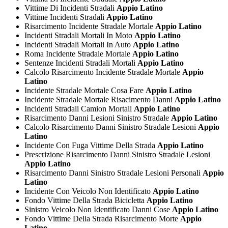
Vittime Di Incidenti Stradali
Appio Latino
Vittime Incidenti Stradali
Appio Latino
Risarcimento Incidente Stradale Mortale
Appio Latino
Incidenti Stradali Mortali In Moto
Appio Latino
Incidenti Stradali Mortali In Auto
Appio Latino
Roma Incidente Stradale Mortale
Appio Latino
Sentenze Incidenti Stradali Mortali
Appio Latino
Calcolo Risarcimento Incidente Stradale Mortale
Appio
Latino
Incidente Stradale Mortale Cosa Fare
Appio Latino
Incidente Stradale Mortale Risacimento Danni
Appio Latino
Incidenti Stradali Camion Mortali
Appio Latino
Risarcimento Danni Lesioni Sinistro Stradale
Appio Latino
Calcolo Risarcimento Danni Sinistro Stradale Lesioni
Appio
Latino
Incidente Con Fuga Vittime Della Strada
Appio Latino
Prescrizione Risarcimento Danni Sinistro Stradale Lesioni
Appio Latino
Risarcimento Danni Sinistro Stradale Lesioni Personali
Appio
Latino
Incidente Con Veicolo Non Identificato
Appio Latino
Fondo Vittime Della Strada Bicicletta
Appio Latino
Sinistro Veicolo Non Identificato Danni Cose
Appio Latino
Fondo Vittime Della Strada Risarcimento Morte
Appio
Latino