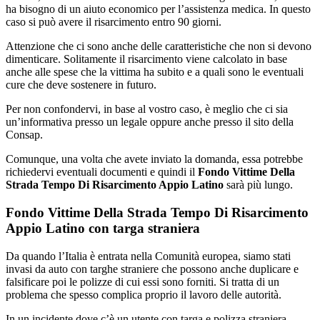
ha bisogno di un aiuto economico per l’assistenza medica. In questo
caso si può avere il risarcimento entro 90 giorni.
Attenzione che ci sono anche delle caratteristiche che non si devono
dimenticare. Solitamente il risarcimento viene calcolato in base
anche alle spese che la vittima ha subito e a quali sono le eventuali
cure che deve sostenere in futuro.
Per non confondervi, in base al vostro caso, è meglio che ci sia
un’informativa presso un legale oppure anche presso il sito della
Consap.
Comunque, una volta che avete inviato la domanda, essa potrebbe
richiedervi eventuali documenti e quindi il
Fondo Vittime Della
Strada Tempo Di Risarcimento Appio Latino
sarà più lungo.
Fondo Vittime Della Strada Tempo Di Risarcimento
Appio Latino con targa straniera
Da quando l’Italia è entrata nella Comunità europea, siamo stati
invasi da auto con targhe straniere che possono anche duplicare e
falsificare poi le polizze di cui essi sono forniti. Si tratta di un
problema che spesso complica proprio il lavoro delle autorità.
In un incidente dove c’è un utente con targa e polizza straniera,