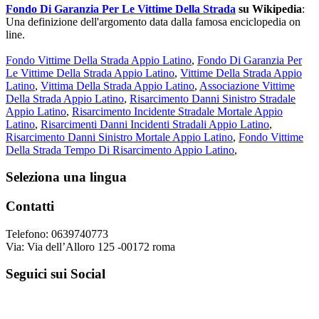
Fondo Di Garanzia Per Le Vittime Della Strada
su Wikipedia
:
Una definizione dell'argomento data dalla famosa enciclopedia on
line.
Fondo Vittime Della Strada Appio Latino
,
Fondo Di Garanzia Per
Le Vittime Della Strada Appio Latino
,
Vittime Della Strada Appio
Latino
,
Vittima Della Strada Appio Latino
,
Associazione Vittime
Della Strada Appio Latino
,
Risarcimento Danni Sinistro Stradale
Appio Latino
,
Risarcimento Incidente Stradale Mortale Appio
Latino
,
Risarcimenti Danni Incidenti Stradali Appio Latino
,
Risarcimento Danni Sinistro Mortale Appio Latino
,
Fondo Vittime
Della Strada Tempo Di Risarcimento Appio Latino
,
Footer
Seleziona una lingua
Contatti
Telefono: 0639740773
Via: Via dell’Alloro 125 -00172 roma
Seguici sui Social