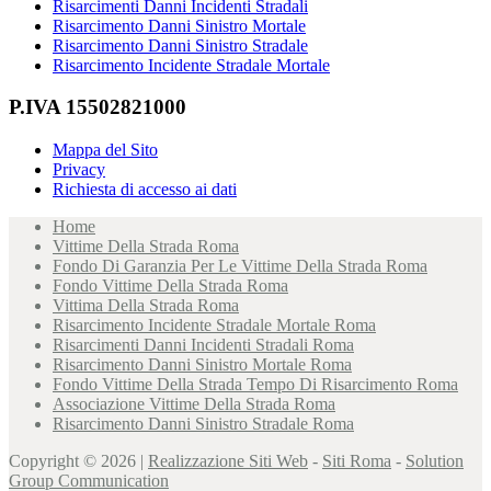
Risarcimenti Danni Incidenti Stradali
Risarcimento Danni Sinistro Mortale
Risarcimento Danni Sinistro Stradale
Risarcimento Incidente Stradale Mortale
P.IVA 15502821000
Mappa del Sito
Privacy
Richiesta di accesso ai dati
Home
Vittime Della Strada Roma
Fondo Di Garanzia Per Le Vittime Della Strada Roma
Fondo Vittime Della Strada Roma
Vittima Della Strada Roma
Risarcimento Incidente Stradale Mortale Roma
Risarcimenti Danni Incidenti Stradali Roma
Risarcimento Danni Sinistro Mortale Roma
Fondo Vittime Della Strada Tempo Di Risarcimento Roma
Associazione Vittime Della Strada Roma
Risarcimento Danni Sinistro Stradale Roma
Copyright © 2026 |
Realizzazione Siti Web
-
Siti Roma
-
Solution
Group Communication