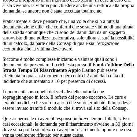
si sta vivendo, la vittima può chiedere anche una rettifica alla propria
domanda, se ancora non è stata accettata totalmente.
Praticamente si deve pensare che, una volta che si h a tutta la
documentazione utile, che confermi che se state vittime di una pirata
della strada comunque che ci sono dei danni dati da un soggetto
sprovvisto di una polizza assicurativa, solo allora si sarà la possibilità
di un calcolo, da parte della Consap di quale sia l’erogazione
economica che la vittima deve avere.
Siccome è molto complesse iniziamo a valutare quali sono i
documenti da presentare. La richiesta presso il
Fondo Vittime Della
Strada Tempo Di Risarcimento Appio Latino
può essere
effettuata in qualsiasi momento però entro i 2 anni dalla data di
incidente che aumentano a 10 per presenza di decessi.
I documenti sono quelli del verbale delle autorità che
sopraggiungono in loco. Il referto del pronto soccorso. Le cure e
terapie mediche che sono in atto o che sono terminate. Il tutto deve
essere inviato tramite il modulo che si trova sul sito della Consap.
Questo permette di avere il responso in breve tempo. Infatti, salvo
casi eccezionali, la domanda per il risarcimento avviene in 30 giorni
dove si ha poi la sicurezza di avere un risarcimento oppure che esso
venga totalmente rifiutato per giusta causa.