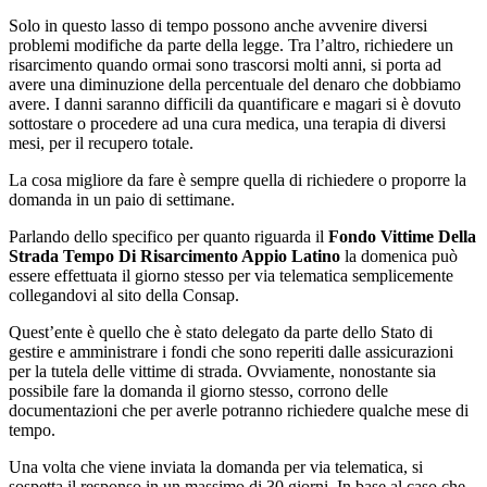
Solo in questo lasso di tempo possono anche avvenire diversi
problemi modifiche da parte della legge. Tra l’altro, richiedere un
risarcimento quando ormai sono trascorsi molti anni, si porta ad
avere una diminuzione della percentuale del denaro che dobbiamo
avere. I danni saranno difficili da quantificare e magari si è dovuto
sottostare o procedere ad una cura medica, una terapia di diversi
mesi, per il recupero totale.
La cosa migliore da fare è sempre quella di richiedere o proporre la
domanda in un paio di settimane.
Parlando dello specifico per quanto riguarda il
Fondo Vittime Della
Strada Tempo Di Risarcimento Appio Latino
la domenica può
essere effettuata il giorno stesso per via telematica semplicemente
collegandovi al sito della Consap.
Quest’ente è quello che è stato delegato da parte dello Stato di
gestire e amministrare i fondi che sono reperiti dalle assicurazioni
per la tutela delle vittime di strada. Ovviamente, nonostante sia
possibile fare la domanda il giorno stesso, corrono delle
documentazioni che per averle potranno richiedere qualche mese di
tempo.
Una volta che viene inviata la domanda per via telematica, si
sospetta il responso in un massimo di 30 giorni. In base al caso che