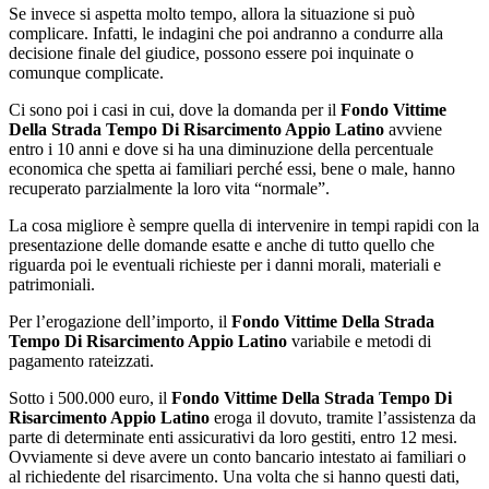
Se invece si aspetta molto tempo, allora la situazione si può
complicare. Infatti, le indagini che poi andranno a condurre alla
decisione finale del giudice, possono essere poi inquinate o
comunque complicate.
Ci sono poi i casi in cui, dove la domanda per il
Fondo Vittime
Della Strada Tempo Di Risarcimento Appio Latino
avviene
entro i 10 anni e dove si ha una diminuzione della percentuale
economica che spetta ai familiari perché essi, bene o male, hanno
recuperato parzialmente la loro vita “normale”.
La cosa migliore è sempre quella di intervenire in tempi rapidi con la
presentazione delle domande esatte e anche di tutto quello che
riguarda poi le eventuali richieste per i danni morali, materiali e
patrimoniali.
Per l’erogazione dell’importo, il
Fondo Vittime Della Strada
Tempo Di Risarcimento Appio Latino
variabile e metodi di
pagamento rateizzati.
Sotto i 500.000 euro, il
Fondo Vittime Della Strada Tempo Di
Risarcimento Appio Latino
eroga il dovuto, tramite l’assistenza da
parte di determinate enti assicurativi da loro gestiti, entro 12 mesi.
Ovviamente si deve avere un conto bancario intestato ai familiari o
al richiedente del risarcimento. Una volta che si hanno questi dati,