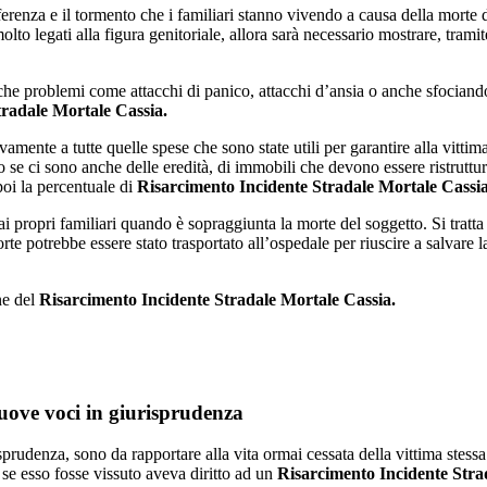
erenza e il tormento che i familiari stanno vivendo a causa della morte d
o legati alla figura genitoriale, allora sarà necessario mostrare, tramite
che problemi come attacchi di panico, attacchi d’ansia o anche sfocian
radale Mortale Cassia.
mente a tutte quelle spese che sono state utili per garantire alla vittim
 se ci sono anche delle eredità, di immobili che devono essere ristruttur
oi la percentuale di
Risarcimento Incidente Stradale Mortale Cassia
 propri familiari quando è sopraggiunta la morte del soggetto. Si tratta 
orte potrebbe essere stato trasportato all’ospedale per riuscire a salvare 
ne del
Risarcimento Incidente Stradale Mortale Cassia.
uove voci in giurisprudenza
prudenza, sono da rapportare alla vita ormai cessata della vittima stess
 se esso fosse vissuto aveva diritto ad un
Risarcimento Incidente Stra