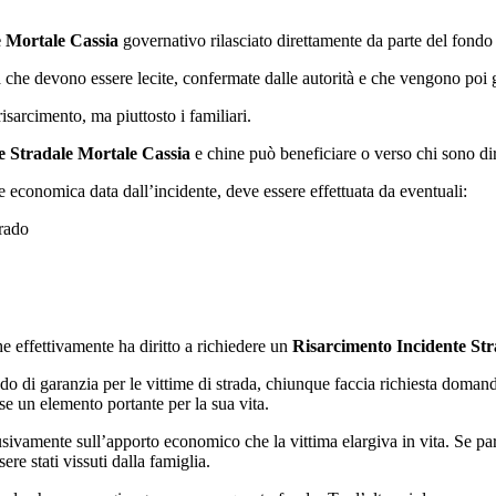
e Mortale Cassia
governativo rilasciato direttamente da parte del fondo d
che devono essere lecite, confermate dalle autorità e che vengono poi g
isarcimento, ma piuttosto i familiari.
e Stradale Mortale Cassia
e chine può beneficiare o verso chi sono dir
e economica data dall’incidente, deve essere effettuata da eventuali:
grado
he effettivamente ha diritto a richiedere un
Risarcimento Incidente Str
ondo di garanzia per le vittime di strada, chiunque faccia richiesta doman
se un elemento portante per la sua vita.
ivamente sull’apporto economico che la vittima elargiva in vita. Se parli
re stati vissuti dalla famiglia.