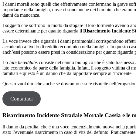
I danni morali sono quelli che effettivamente confermano la grave soff
importante nella famiglia, dove ci sono anche dei bambini che erano molt
danni da mancanza.
I soggetti che soffrono in modo da sfogare il loro tormento avendo an
essere determinante per quanto riguarda il
Risarcimento Incidente St
La voce invece che riguarda i danni patrimoniali corrispondono effettiva
accadendo a livello di reddito economico nella famiglia. In questo caso
anch’essi possono essere presi in considerazione per quanto riguarda p
Lo
Iure hereditatis
consiste nel danno biologico che è stato trasmesso ai
lato economico da parte della famiglia. Infatti, il soggetto vittima di m
familiari e questo è un danno che da rapportare sempre all’incidente.
Questo vuol dire che anche se dovranno essere risarcite nell’erogazio
Contattaci
Risarcimento Incidente Stradale Mortale Cassia e le n
Il danno da perdita, che è una voce tendenzialmente nuova nella giuris
stato l’eventuale risarcimento in caso di vita del defunto. Praticamente