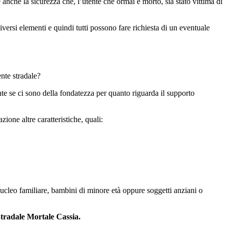
 anche la sicurezza che, l’utente che ormai è morto, sia stato vittima di
versi elementi e quindi tutti possono fare richiesta di un eventuale
nte stradale?
te se ci sono della fondatezza per quanto riguarda il supporto
ione altre caratteristiche, quali:
ucleo familiare, bambini di minore età oppure soggetti anziani o
tradale Mortale Cassia.