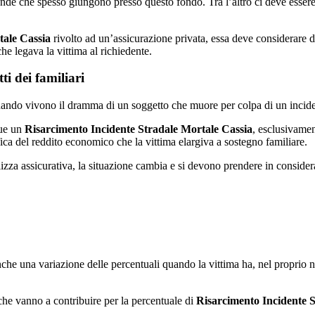
mande che spesso giungono presso questo fondo. Tra l’altro ci deve essere
tale Cassia
rivolto ad un’assicurazione privata, essa deve considerare di
he legava la vittima al richiedente.
ti dei familiari
quando vivono il dramma di un soggetto che muore per colpa di un incide
ue un
Risarcimento Incidente Stradale Mortale Cassia
, esclusivamen
ca del reddito economico che la vittima elargiva a sostegno familiare.
izza assicurativa, la situazione cambia e si devono prendere in consideraz
che una variazione delle percentuali quando la vittima ha, nel proprio n
he vanno a contribuire per la percentuale di
Risarcimento Incidente S