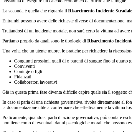
possibilità di eseguire un calcolo economico da offrire alle famiglie.
La seconda è quella che riguarda il
Risarcimento Incidente Stradal
Entrambi possono avere delle richieste diverse di documentazione, ma 
Trattandosi di un incidente mortale, non sarà certo la vittima ad avere r
Partiamo proprio da quali sono le tipologie di
Risarcimento Incident
Una volta che un utente muore, le pratiche per richiedere la riscossion
Congiunti prossimi, quali di o parenti di sangue fino al quarto 
Conviventi
Coniuge o figli
Fidanzati
Collaboratori lavorativi
Già in questa prima fase diventa difficile capire quale sia il soggetto c
In caso si parla di una richiesta governativa, rivolta direttamente al f
la documentazione utile a confermare che effettivamente la vittima fos
Praticamente, quando si parla di azione governativa, può contare esclus
non tiene conto di eventuali danni psicologici e morali che possono esse