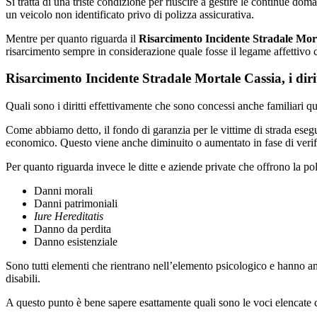
Si tratta di una triste condizione per riuscire a gestire le continue do
un veicolo non identificato privo di polizza assicurativa.
Mentre per quanto riguarda il
Risarcimento Incidente Stradale Mor
risarcimento sempre in considerazione quale fosse il legame affettivo c
Risarcimento Incidente Stradale Mortale Cassia, i dirit
Quali sono i diritti effettivamente che sono concessi anche familiari 
Come abbiamo detto, il fondo di garanzia per le vittime di strada eseg
economico. Questo viene anche diminuito o aumentato in fase di verifi
Per quanto riguarda invece le ditte e aziende private che offrono la pol
Danni morali
Danni patrimoniali
Iure Hereditatis
Danno da perdita
Danno esistenziale
Sono tutti elementi che rientrano nell’elemento psicologico e hanno an
disabili.
A questo punto è bene sapere esattamente quali sono le voci elencate c