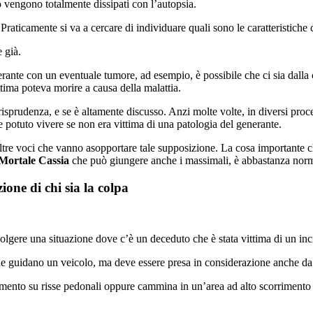
 vengono totalmente dissipati con l’autopsia.
Praticamente si va a cercare di individuare quali sono le caratteristiche c
 già.
nerante con un eventuale tumore, ad esempio, è possibile che ci sia dall
ttima poteva morire a causa della malattia.
sprudenza, e se è altamente discusso. Anzi molte volte, in diversi process
 potuto vivere se non era vittima di una patologia del generante.
tre voci che vanno asopportare tale supposizione. La cosa importante che
Mortale Cassia
che può giungere anche i massimali, è abbastanza normal
one di chi sia la colpa
volgere una situazione dove c’è un deceduto che è stata vittima di un inc
 che guidano un veicolo, ma deve essere presa in considerazione anche 
mento su risse pedonali oppure cammina in un’area ad alto scorrimento d