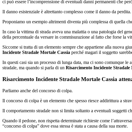
ci può essere l’incomprensione di eventuali danni permanenti che però
Il danno esistenziale è altrettanto complesso come il danno da perdita. 
Proponiamo un esempio altrimenti diventa più complessa di quella che
In caso la vittima di strada aveva una malattia o una patologia del ge
della percentuale da versare in commisurazione al fatto che forse la vi
Siccome si tratta di un elemento sempre che appartiene alla nuova giuri
Incidente Stradale Mortale Cassia
perché magari il soggetto sarebbe
In questi casi sia un processo di lunga data, ma ci sono comunque le al
stradale, ma quando si parla di un
Risarcimento Incidente Stradale 
Risarcimento Incidente Stradale Mortale Cassia attenzi
Parliamo anche del concorso di colpa.
Il concorso di colpa è un elemento che spesso riesce addirittura a stra
Il comportamento stradale non si limita soltanto a eventuali soggetti
Quando il pedone, non rispetta determinate richieste come l’attraversa
“concorso di colpa” dove essa stessa è stata a causa della sua morte.