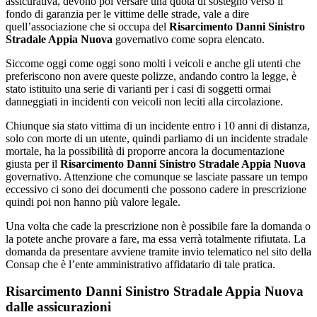
assicurativa, devono poi versare una quota di sostegno verso il
fondo di garanzia per le vittime delle strade, vale a dire
quell’associazione che si occupa del
Risarcimento Danni Sinistro
Stradale Appia Nuova
governativo come sopra elencato.
Siccome oggi come oggi sono molti i veicoli e anche gli utenti che
preferiscono non avere queste polizze, andando contro la legge, è
stato istituito una serie di varianti per i casi di soggetti ormai
danneggiati in incidenti con veicoli non leciti alla circolazione.
Chiunque sia stato vittima di un incidente entro i 10 anni di distanza,
solo con morte di un utente, quindi parliamo di un incidente stradale
mortale, ha la possibilità di proporre ancora la documentazione
giusta per il
Risarcimento Danni Sinistro Stradale Appia Nuova
governativo. Attenzione che comunque se lasciate passare un tempo
eccessivo ci sono dei documenti che possono cadere in prescrizione
quindi poi non hanno più valore legale.
Una volta che cade la prescrizione non è possibile fare la domanda o
la potete anche provare a fare, ma essa verrà totalmente rifiutata. La
domanda da presentare avviene tramite invio telematico nel sito della
Consap che è l’ente amministrativo affidatario di tale pratica.
Risarcimento Danni Sinistro Stradale Appia Nuova
dalle assicurazioni