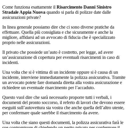
Come funziona esattamente il
Risarcimento Danni Sinistro
Stradale Appia Nuova
quando si parla di polizze date dalle
assicurazioni private?
In linea generale possiamo dire che ci sono diverse pratiche da
effettuare. Quella più consigliata e che sicuramente e anche la
migliore, affidarsi ad un avvocato di fiducia che è specializzato
proprio nelle assicurazioni.
Il privato che possiede un’auto è costretto, per legge, ad avere
un’assicurazione di copertura per eventuali risarcimenti in caso di
incidenti.
Una volta che si è vittima di un incidente oppure si è causa di un
incidente, interviene immediatamente la polizza assicurativa. Tramite
un avvocato potete fare domanda diretta alla vostra assicurazione e
richiedere un eventuale risarcimento per l’accaduto.
Questo vuol dire che sarà necessario proporre tutti i verbali, i
documenti del pronto soccorso, il referto di lavori che devono essere
eseguiti sull’autovettura sia vostra che anche quella dell’altro utente,
per confermare quale sarebbe il risarcimento da avere.
Una volta che siano questi documenti, la polizza assicurativa farà le
sue contromisure di chiedendo un perito privato per confermare il