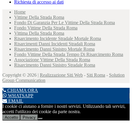
Richiesta di accesso ai dati
Home
Vittime Della Strada Roma
Fondo Di Garanzia Per Le Vittime Della Strada Roma
Fondo Vittime Della Strada Roma
Vittima Della Strada Roma
Risarcimento Incidente Stradale Mortale Roma
Risarcimenti Danni Incidenti Stradali Roma
Risarcimento Danni Sinistro Mortale Roma
Fondo Vittime Della Strada Tempo Di Risarcimento Roma
Associazione Vittime Della Strada Roma
Risarcimento Danni Sinistro Stradale Roma
Copyright © 2026 |
Realizzazione Siti Web
-
Siti Roma
-
Solution
Group Communication
CHIAMA ORA
WHATSAPP
EMAIL
I cookie ci aiutano a fornire i nostri servizi. Utilizzando tali servizi,
accetti l'utilizzo dei cookie da parte nostra.
Accetto
Privacy