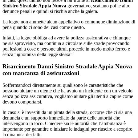
In caso quest’ultimo non riesce a far fronte al
Risarcimento Danni
Sinistro Stradale Appia Nuova
governativo, scattano poi le altre
denunce penali e quindi si rischia anche la galera.
La legge non ammette alcun appellativo o comunque diminuzione di
pena quando ci sono dei casi come questo.
Infatti, la legge obbliga ad avere la polizza assicurativa e chiunque
ne sia sprovvisto, ma continua a circolare sulle strade provocando
poi lesioni a cose e persone altrui, procede in modo molto ferreo e
senza “ignoranza della legge stessa”.
Risarcimento Danni Sinistro Stradale Appia Nuova
con mancanza di assicurazioni
Soffermandoci direttamente su quali sono le caratteristiche che
possono aiutare un utente che ha avuto un incidente con un veicolo
senza polizza assicurativa, vogliamo aiutare gli utenti a capire come
devono comportarsi.
In caso si è investiti da un pirata della strada, occorre che ci sia una
denuncia e un supporto immediato da parte delle autorità che
intervengono in loco. Chiedere sia le autorità che l’ambulanza è
importante per garantire o iniziare le indagini per riuscire a scoprire
la dinamica dei fatti.