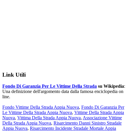
Link Utili
Fondo Di Garanzia Per Le Vittime Della Strada
su Wikipedia
:
Una definizione dell'argomento data dalla famosa enciclopedia on
line.
Fondo Vittime Della Strada Appia Nuova
,
Fondo Di Garanzia Per
Le Vittime Della Strada Appia Nuova
,
Vittime Della Strada Appia
Nuova
,
Vittima Della Strada Appia Nuova
,
Associazione Vittime
Della Strada Appia Nuova
,
Risarcimento Danni Sinistro Stradale
Appia Nuova
,
Risarcimento Incidente Stradale Mortale Appia