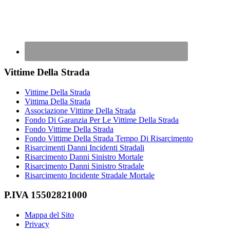
Vittime Della Strada
Vittime Della Strada
Vittima Della Strada
Associazione Vittime Della Strada
Fondo Di Garanzia Per Le Vittime Della Strada
Fondo Vittime Della Strada
Fondo Vittime Della Strada Tempo Di Risarcimento
Risarcimenti Danni Incidenti Stradali
Risarcimento Danni Sinistro Mortale
Risarcimento Danni Sinistro Stradale
Risarcimento Incidente Stradale Mortale
P.IVA 15502821000
Mappa del Sito
Privacy