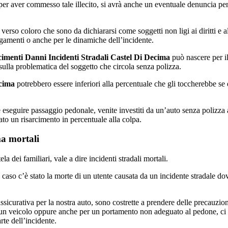
e per aver commesso tale illecito, si avrà anche un eventuale denuncia p
 verso coloro che sono da dichiararsi come soggetti non ligi ai diritti e al
gamenti o anche per le dinamiche dell’incidente.
imenti Danni Incidenti Stradali Castel Di Decima
può nascere per il
ulla problematica del soggetto che circola senza polizza.
ecima
potrebbero essere inferiori alla percentuale che gli toccherebbe se
eseguire passaggio pedonale, venite investiti da un’auto senza polizza 
ato un risarcimento in percentuale alla colpa.
ma mortali
a dei familiari, vale a dire incidenti stradali mortali.
o caso c’è stato la morte di un utente causata da un incidente stradale 
ssicurativa per la nostra auto, sono costrette a prendere delle precauzion
un veicolo oppure anche per un portamento non adeguato al pedone, ci p
rte dell’incidente.