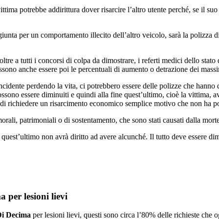
ima potrebbe addirittura dover risarcire l’altro utente perché, se il suo c
iunta per un comportamento illecito dell’altro veicolo, sarà la polizza di
ltre a tutti i concorsi di colpa da dimostrare, i referti medici dello stat
ssono anche essere poi le percentuali di aumento o detrazione dei massi
incidente perdendo la vita, ci potrebbero essere delle polizze che hanno 
ssono essere diminuiti e quindi alla fine quest’ultimo, cioè la vittima, a
o di richiedere un risarcimento economico semplice motivo che non ha poi
orali, patrimoniali o di sostentamento, che sono stati causati dalla mort
o, quest’ultimo non avrà diritto ad avere alcunché. Il tutto deve essere
 per lesioni lievi
Di Decima
per lesioni lievi, questi sono circa l’80% delle richieste che 