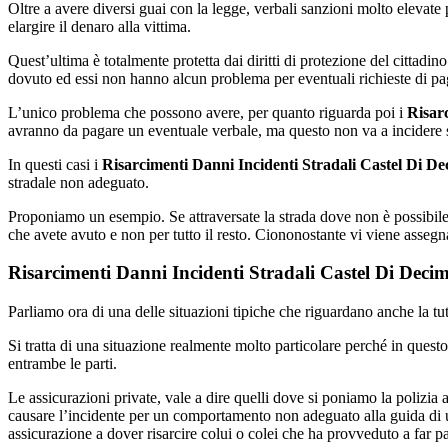
Oltre a avere diversi guai con la legge, verbali sanzioni molto elevat
elargire il denaro alla vittima.
Quest’ultima è totalmente protetta dai diritti di protezione del cittadino
dovuto ed essi non hanno alcun problema per eventuali richieste di pa
L’unico problema che possono avere, per quanto riguarda poi i
Risarc
avranno da pagare un eventuale verbale, ma questo non va a incidere s
In questi casi i
Risarcimenti Danni Incidenti Stradali Castel Di D
stradale non adeguato.
Proponiamo un esempio. Se attraversate la strada dove non è possibile 
che avete avuto e non per tutto il resto. Ciononostante vi viene assegn
Risarcimenti Danni Incidenti Stradali Castel Di Deci
Parliamo ora di una delle situazioni tipiche che riguardano anche la tutel
Si tratta di una situazione realmente molto particolare perché in quest
entrambe le parti.
Le assicurazioni private, vale a dire quelli dove si poniamo la polizia a
causare l’incidente per un comportamento non adeguato alla guida di 
assicurazione a dover risarcire colui o colei che ha provveduto a far pa