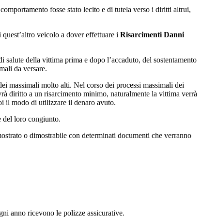
omportamento fosse stato lecito e di tutela verso i diritti altrui,
 quest’altro veicolo a dover effettuare i
Risarcimenti Danni
o di salute della vittima prima e dopo l’accaduto, del sostentamento
mali da versare.
dei massimali molto alti. Nel corso dei processi massimali dei
vrà diritto a un risarcimento minimo, naturalmente la vittima verrà
 il modo di utilizzare il denaro avuto.
e del loro congiunto.
 dimostrato o dimostrabile con determinati documenti che verranno
ogni anno ricevono le polizze assicurative.