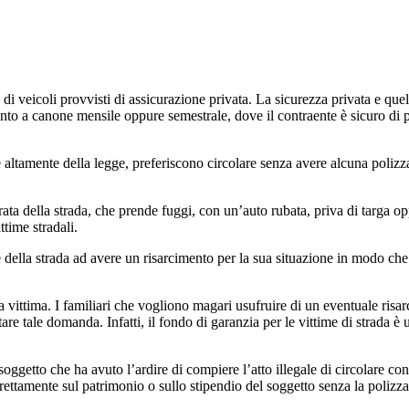
i veicoli provvisti di assicurazione privata. La sicurezza privata e quel
o a canone mensile oppure semestrale, dove il contraente è sicuro di pot
tamente della legge, preferiscono circolare senza avere alcuna polizza 
rata della strada, che prende fuggi, con un’auto rubata, priva di targa
ttime stradali.
me della strada ad avere un risarcimento per la sua situazione in modo ch
 vittima. I familiari che vogliono magari usufruire di un eventuale risar
are tale domanda. Infatti, il fondo di garanzia per le vittime di strada 
del soggetto che ha avuto l’ardire di compiere l’atto illegale di circolare 
direttamente sul patrimonio o sullo stipendio del soggetto senza la polizza