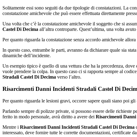
Solitamente essi sono seguiti da due tipologie di constatazioni. La co
constatazione amichevole che può essere effettuata direttamente presso
Una volta che c’è la constatazione amichevole il soggetto che si assume
Castel Di Decima
all’altra controparte. Quest’ultima, una volta avut
Per quanto riguarda la constatazione senza accordo amichevole allora do
In questo caso, entrambe le parti, avranno da dichiarare quale sia stata
dinamiche dell’incidente.
Un esempio tipico è quello di una vettura che ha la precedenza, dove ci
vuole prendere la colpa. In questo caso ci si rapporta sempre al codice 
Stradali Castel Di Decima
verso l’altro.
Risarcimenti Danni Incidenti Stradali Castel Di Decim
Per quanto riguarda le lesioni gravi, occorre sapere quali siano poi gli 
Parlando sempre di polizze private, si possono essere delle richieste 
ferito in modo personale, avrà diritto a avere dei
Risarcimenti Danni 
Mentre i
Risarcimenti Danni Incidenti Stradali Castel Di Decima
c
interessato, deve fornire tutte le corrette documentazioni, certificate 