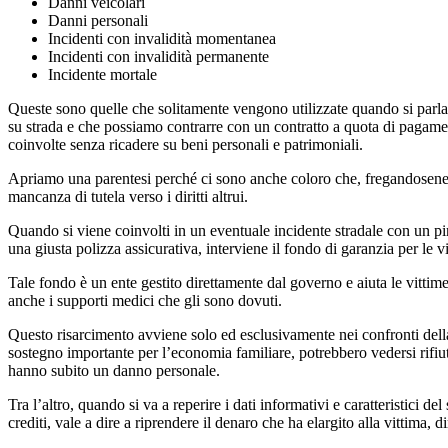
Danni veicolari
Danni personali
Incidenti con invalidità momentanea
Incidenti con invalidità permanente
Incidente mortale
Queste sono quelle che solitamente vengono utilizzate quando si parla d
su strada e che possiamo contrarre con un contratto a quota di pagament
coinvolte senza ricadere su beni personali e patrimoniali.
Apriamo una parentesi perché ci sono anche coloro che, fregandosene al
mancanza di tutela verso i diritti altrui.
Quando si viene coinvolti in un eventuale incidente stradale con un pi
una giusta polizza assicurativa, interviene il fondo di garanzia per le vi
Tale fondo è un ente gestito direttamente dal governo e aiuta le vitti
anche i supporti medici che gli sono dovuti.
Questo risarcimento avviene solo ed esclusivamente nei confronti della
sostegno importante per l’economia familiare, potrebbero vedersi rifiut
hanno subito un danno personale.
Tra l’altro, quando si va a reperire i dati informativi e caratteristici 
crediti, vale a dire a riprendere il denaro che ha elargito alla vittima, 