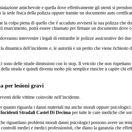
nstatazione amichevole e quella dove effettivamente gli utenti si prendo
 la sede fisica della polizza oppure tramite un documento auto certific
 la colpa piena di quello che è accaduto avviserà la sua polizza che dov
o il risarcimento, potrà essere chiamato per firmare un documento dove 
vranno intervenire i legali di entrambe le polizze assicurative dei due v
 la dinamica dell’incidente e, le autorità e un perito che viene richiesto
 sono delle strade dimissioni con lo stop. Il veicolo che non rispettano 
della strada e quindi diventa molto più semplice riuscire a capire chi ef
a per lesioni gravi
eventi delle vittime coinvolte nell’incidente.
per quanto riguarda i danni materiali ma anche morali oppure psicologic
Incidenti Stradali Castel Di Decima
per tutte le cure mediche che sono
he riguardano problemi morali danni psicologici possono avere un temp
da controlli medici e medici professionisti, che diano la garanzia che eff