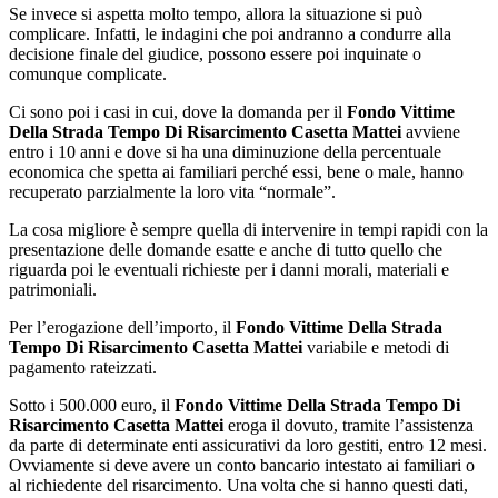
Se invece si aspetta molto tempo, allora la situazione si può
complicare. Infatti, le indagini che poi andranno a condurre alla
decisione finale del giudice, possono essere poi inquinate o
comunque complicate.
Ci sono poi i casi in cui, dove la domanda per il
Fondo Vittime
Della Strada Tempo Di Risarcimento Casetta Mattei
avviene
entro i 10 anni e dove si ha una diminuzione della percentuale
economica che spetta ai familiari perché essi, bene o male, hanno
recuperato parzialmente la loro vita “normale”.
La cosa migliore è sempre quella di intervenire in tempi rapidi con la
presentazione delle domande esatte e anche di tutto quello che
riguarda poi le eventuali richieste per i danni morali, materiali e
patrimoniali.
Per l’erogazione dell’importo, il
Fondo Vittime Della Strada
Tempo Di Risarcimento Casetta Mattei
variabile e metodi di
pagamento rateizzati.
Sotto i 500.000 euro, il
Fondo Vittime Della Strada Tempo Di
Risarcimento Casetta Mattei
eroga il dovuto, tramite l’assistenza
da parte di determinate enti assicurativi da loro gestiti, entro 12 mesi.
Ovviamente si deve avere un conto bancario intestato ai familiari o
al richiedente del risarcimento. Una volta che si hanno questi dati,