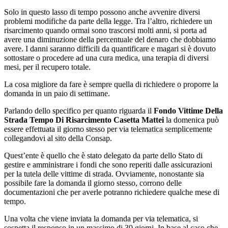
Solo in questo lasso di tempo possono anche avvenire diversi
problemi modifiche da parte della legge. Tra l’altro, richiedere un
risarcimento quando ormai sono trascorsi molti anni, si porta ad
avere una diminuzione della percentuale del denaro che dobbiamo
avere. I danni saranno difficili da quantificare e magari si è dovuto
sottostare o procedere ad una cura medica, una terapia di diversi
mesi, per il recupero totale.
La cosa migliore da fare è sempre quella di richiedere o proporre la
domanda in un paio di settimane.
Parlando dello specifico per quanto riguarda il
Fondo Vittime Della
Strada Tempo Di Risarcimento Casetta Mattei
la domenica può
essere effettuata il giorno stesso per via telematica semplicemente
collegandovi al sito della Consap.
Quest’ente è quello che è stato delegato da parte dello Stato di
gestire e amministrare i fondi che sono reperiti dalle assicurazioni
per la tutela delle vittime di strada. Ovviamente, nonostante sia
possibile fare la domanda il giorno stesso, corrono delle
documentazioni che per averle potranno richiedere qualche mese di
tempo.
Una volta che viene inviata la domanda per via telematica, si
sospetta il responso in un massimo di 30 giorni. In base al caso che