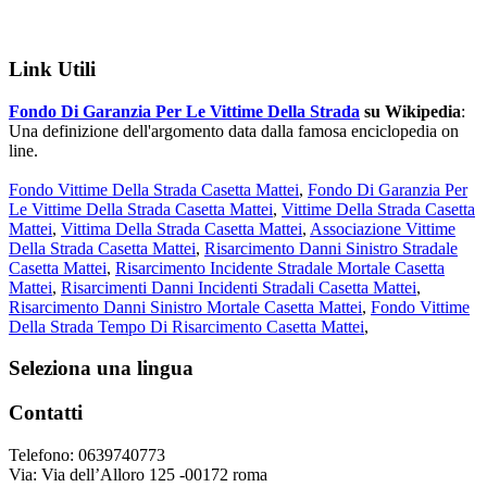
Link Utili
Fondo Di Garanzia Per Le Vittime Della Strada
su Wikipedia
:
Una definizione dell'argomento data dalla famosa enciclopedia on
line.
Fondo Vittime Della Strada Casetta Mattei
,
Fondo Di Garanzia Per
Le Vittime Della Strada Casetta Mattei
,
Vittime Della Strada Casetta
Mattei
,
Vittima Della Strada Casetta Mattei
,
Associazione Vittime
Della Strada Casetta Mattei
,
Risarcimento Danni Sinistro Stradale
Casetta Mattei
,
Risarcimento Incidente Stradale Mortale Casetta
Mattei
,
Risarcimenti Danni Incidenti Stradali Casetta Mattei
,
Risarcimento Danni Sinistro Mortale Casetta Mattei
,
Fondo Vittime
Della Strada Tempo Di Risarcimento Casetta Mattei
,
Footer
Seleziona una lingua
Contatti
Telefono: 0639740773
Via: Via dell’Alloro 125 -00172 roma