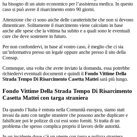
ha bisogno di un aiuto economico per l’assistenza medica. In questo
caso si può avere il risarcimento entro 90 giorni.
Attenzione che ci sono anche delle caratteristiche che non si devono
dimenticare. Solitamente il risarcimento viene calcolato in base
anche alle spese che la vittima ha subito e a quali sono le eventuali
cure che deve sostenere in futuro.
Per non confondervi, in base al vostro caso, è meglio che ci sia
un’informativa presso un legale oppure anche presso il sito della
Consap.
Comunque, una volta che avete inviato la domanda, essa potrebbe
richiedervi eventuali documenti e quindi il
Fondo Vittime Della
Strada Tempo Di Risarcimento Casetta Mattei
sarà più lungo.
Fondo Vittime Della Strada Tempo Di Risarcimento
Casetta Mattei con targa straniera
Da quando l’Italia è entrata nella Comunità europea, siamo stati
invasi da auto con targhe straniere che possono anche duplicare e
falsificare poi le polizze di cui essi sono forniti. Si tratta di un
problema che spesso complica proprio il lavoro delle autorità.
In un incidente dove c’è un utente con targa e polizza straniera,