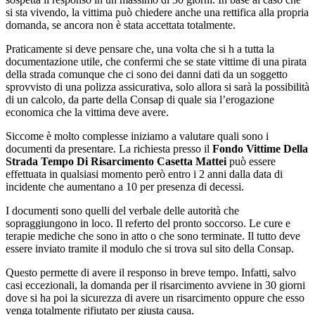
si sta vivendo, la vittima può chiedere anche una rettifica alla propria
domanda, se ancora non è stata accettata totalmente.
Praticamente si deve pensare che, una volta che si h a tutta la
documentazione utile, che confermi che se state vittime di una pirata
della strada comunque che ci sono dei danni dati da un soggetto
sprovvisto di una polizza assicurativa, solo allora si sarà la possibilità
di un calcolo, da parte della Consap di quale sia l’erogazione
economica che la vittima deve avere.
Siccome è molto complesse iniziamo a valutare quali sono i
documenti da presentare. La richiesta presso il
Fondo Vittime Della
Strada Tempo Di Risarcimento Casetta Mattei
può essere
effettuata in qualsiasi momento però entro i 2 anni dalla data di
incidente che aumentano a 10 per presenza di decessi.
I documenti sono quelli del verbale delle autorità che
sopraggiungono in loco. Il referto del pronto soccorso. Le cure e
terapie mediche che sono in atto o che sono terminate. Il tutto deve
essere inviato tramite il modulo che si trova sul sito della Consap.
Questo permette di avere il responso in breve tempo. Infatti, salvo
casi eccezionali, la domanda per il risarcimento avviene in 30 giorni
dove si ha poi la sicurezza di avere un risarcimento oppure che esso
venga totalmente rifiutato per giusta causa.