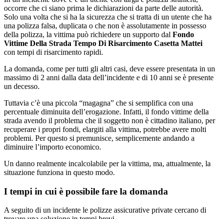
occorre che ci siano prima le dichiarazioni da parte delle autorità.
Solo una volta che si ha la sicurezza che si tratta di un utente che ha
una polizza falsa, duplicata o che non è assolutamente in possesso
della polizza, la vittima può richiedere un supporto dal
Fondo
Vittime Della Strada Tempo Di Risarcimento Casetta Mattei
con tempi di risarcimento rapidi.
La domanda, come per tutti gli altri casi, deve essere presentata in un
massimo di 2 anni dalla data dell’incidente e di 10 anni se è presente
un decesso.
Tuttavia c’è una piccola “magagna” che si semplifica con una
percentuale diminuita dell’erogazione. Infatti, il fondo vittime della
strada avendo il problema che il soggetto non è cittadino italiano, per
recuperare i propri fondi, elargiti alla vittima, potrebbe avere molti
problemi. Per questo si premunisce, semplicemente andando a
diminuire l’importo economico.
Un danno realmente incalcolabile per la vittima, ma, attualmente, la
situazione funziona in questo modo.
I tempi in cui è possibile fare la domanda
A seguito di un incidente le polizze assicurative private cercano di
trovare una soluzione in tempi brevi.